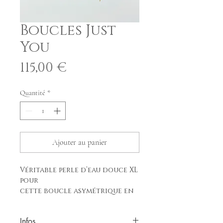
Boucles Just
You
Prix
115,00 €
Quantité
*
Ajouter au panier
Véritable perle d’eau douce XL
pour
cette boucle asymétrique en
laiton doré à l’or fin.
L'autre boucle se révèle en
Infos
demi-cercle où viennent se