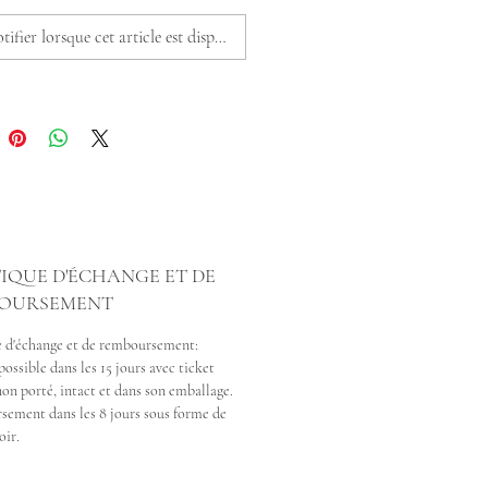
 l'éléphant a la trompe
, il porte bonheur...
ifier lorsque cet article est disponible
 à la main en Belgique.
r: or, rouge, vert.
ur : Environ 48 cm ajustable
IQUE D'ÉCHANGE ET DE
OURSEMENT
e d'échange et de remboursement:
ossible dans les 15 jours avec ticket
non porté, intact et dans son emballage.
ement dans les 8 jours sous forme de
oir.