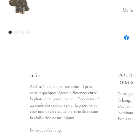
que si
relevée
Me not
Réalisé
Couleu
Longue
Infos
POLIT
REMB
Réalisé à la main par nos soins. Il peut
exister quelques légères différences entre
Politiqu
la photo et le produit vendu. Ceci étant dû
Échange p
au rendu des couleurs pour la photo et au
d'achat, 
côté unique de chaque pierre utilisée dans
Rembours
la réalisation de nos bijoux.
bon à val
Politique d’échange