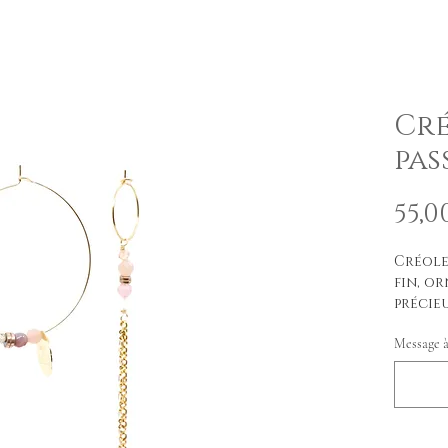
Cré
pas
55,0
Créole
fin, or
précie
roses 
Message à 
prolon
Taille