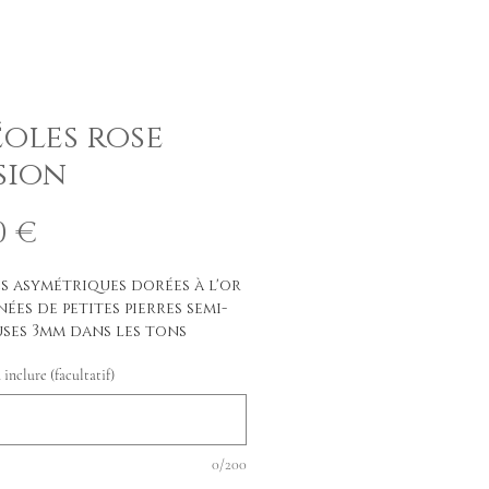
oles rose
sion
Prix
0 €
s asymétriques dorées à l'or
nées de petites pierres semi-
uses 3mm dans les tons
deux chaines viennent
inclure (facultatif)
ger l'une d'entre elles.
; longueur 7,5 cm
0/200