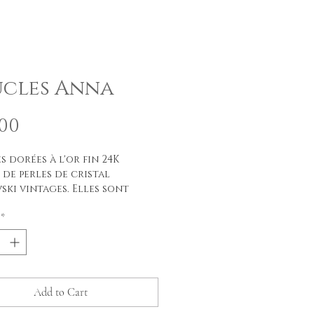
cles Anna
Price
.00
s dorées à l'or fin 24K
 de perles de cristal
ski vintages. Elles sont
es d'une petite feuille lisse
*
 l'or fin.
rs: Multi couleurs
 environ 6-7 cm
Add to Cart