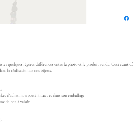
xister quelques légères différences entre la photo et le produit vendu. Ceci étant 
ans la réalisation de nos bijoux.
t:
cket d'achat, non porté, intact et dans son emballage.
me de bon à valoir.
)