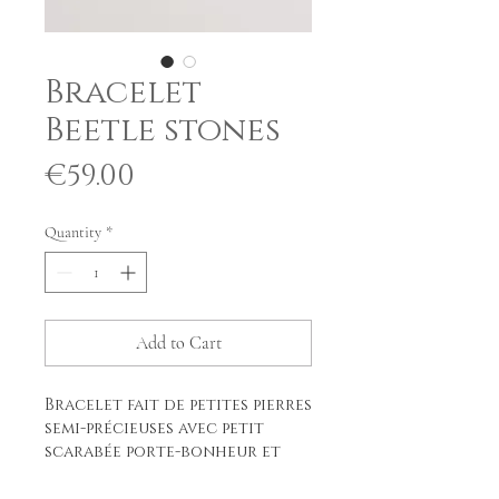
Bracelet
Beetle stones
Price
€59.00
Quantity
*
Add to Cart
Bracelet fait de petites pierres
semi-précieuses avec petit
scarabée porte-bonheur et
perles dorés à l’or fin 24k.