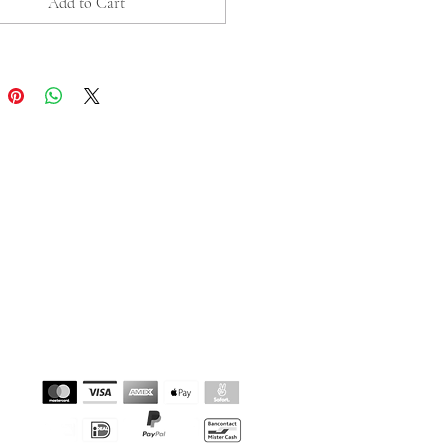
entes dans leur nuance de
Add to Cart
r, leur forme ou
atière mais toujours
vement!
ur: Adaptable 16-20cm