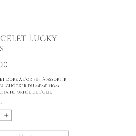
celet Lucky
s
Price
00
t doré à l'or fin, à assortir
 au chocker du même nom.
 chaine ornée de l'oeil
s pour la protection, perle
*
douce pour le charme et
semi-préciseuse pour les
 ondes.
 bracelet est unique et se
e de pierres semi-précieuses