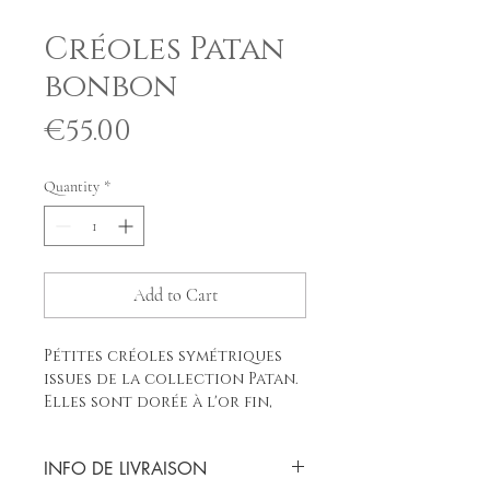
Créoles Patan
bonbon
Price
€55.00
Quantity
*
Add to Cart
Pétites créoles symétriques
issues de la collection Patan.
Elles sont dorée à l'or fin,
ornées de pierres semi-
précieuses ( jade, pierre de
INFO DE LIVRAISON
lune) et de perles du népal.