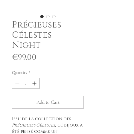
Précieuses
Célestes -
Night
Price
€99.00
Quantity
*
Add to Cart
Issu de la collection des
Précieuses Célestes,
ce bijoux a
été pensé comme un