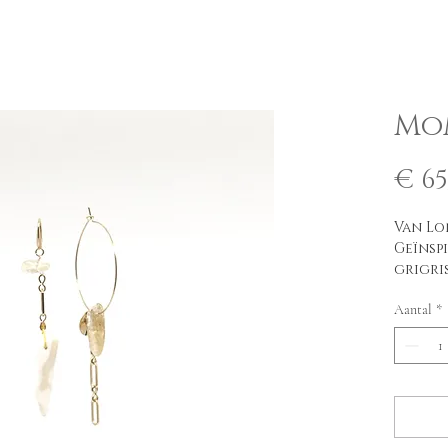
Mo
€ 65
Van Lo
Geïnsp
grigri
krulle
Aantal
*
sameng
citrie
lichth
versie
koraa
Maat: 