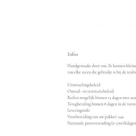
Infos
Handgemaakt door ons. Er kunnen kleine v
van elke steen die gebruikt is bij de reali
Uitwisselingsbeleid
Omruil- en restitutiebeleid:
Ruilen mogelijk binnen 15 dagen met aan
Terugbetaling binnen 8 dagen in de vorm
Leveringsinfo
Voorbereiding van uw pakket: 24u
Nationale postverzending (2-3 werkdagen