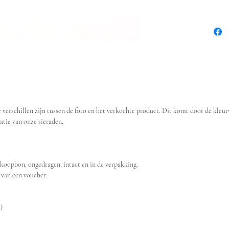
erschillen zijn tussen de foto en het verkochte product. Dit komt door de kleur
satie van onze sieraden.
koopbon, ongedragen, intact en in de verpakking.
 van een voucher.
)