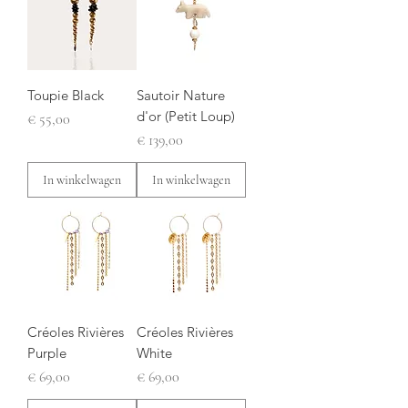
Toupie Black
Sautoir Nature
d'or (Petit Loup)
Prijs
€ 55,00
Prijs
€ 139,00
In winkelwagen
In winkelwagen
Créoles Rivières
Créoles Rivières
Purple
White
Prijs
Prijs
€ 69,00
€ 69,00