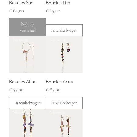
Boucles Sun
Boucles Lim
Prijs
Prijs
€ 60,00
€ 65,00
Niet op
voorraad
In winkelwagen
Nieuw in
Nieuw in
Boucles Alex
Boucles Anna
Prijs
Prijs
€ 55,00
€ 85,00
In winkelwagen
In winkelwagen
Nieuw in
Nieuw in