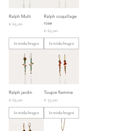
Ralph Multi
Ralph coquillage
rose
Prijs
€ 65,00
Prijs
€ 65,00
In winkelwagen
In winkelwagen
Nieuw in
Nieuw in
Ralph jardin
Toupie flamme
Prijs
Prijs
€ 65,00
€ 55,00
In winkelwagen
In winkelwagen
Nieuw in