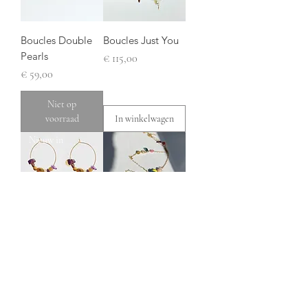
Boucles Double
Boucles Just You
Pearls
Prijs
€ 115,00
Prijs
€ 59,00
Niet op
voorraad
In winkelwagen
Nieuw in
Créoles Beetle
Celestial kostbare
Purple
lange ketting -
Fusion
Prijs
€ 59,00
Prijs
€ 85,00