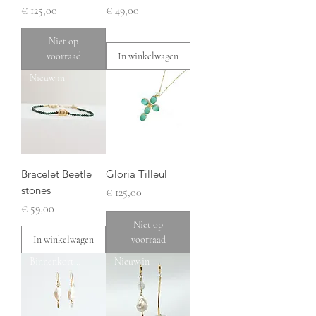
Prijs
Prijs
€ 125,00
€ 49,00
Niet op
voorraad
In winkelwagen
Nieuw in
Bracelet Beetle
Gloria Tilleul
stones
Prijs
€ 125,00
Prijs
€ 59,00
Niet op
In winkelwagen
voorraad
Binnenkort weer op voorraad
Nieuw in