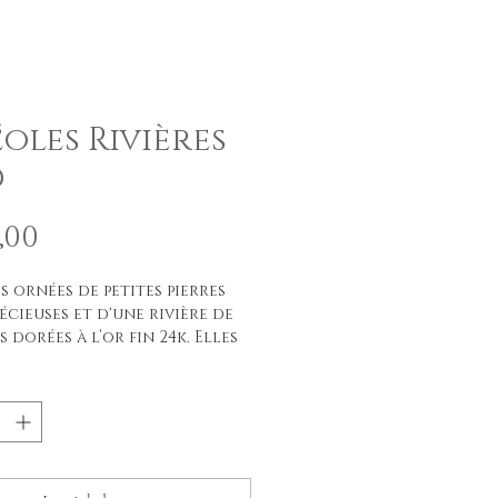
oles Rivières
d
Prijs
,00
s ornées de petites pierres
écieuses et d'une rivière de
 dorées à l’or fin 24k. Elles
rnées de pierres semi-
ses brutes et d'une petite
 lisse dorée à l'or fin.
rs: Tons Rouge/rose
 environ 7-8cm