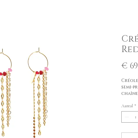
Cré
Re
€ 69
Créole
semi-pr
chaînes
sont o
Aantal
*
précieu
feuille
Couleu
Taille: