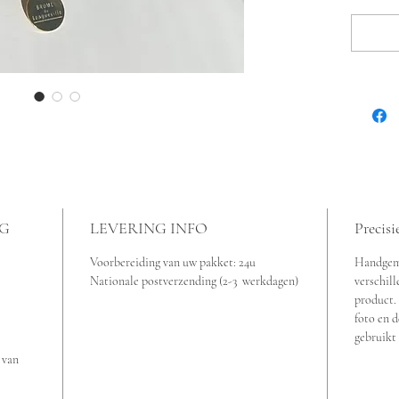
(halfed
parelm
gedrag
gewoon
mustha
Vergul
ongeve
NG
LEVERING INFO
Precisi
Voorbereiding van uw pakket: 24u
Handgema
Nationale postverzending (2-3 werkdagen)
verschill
product.
foto en d
gebruikt 
 van