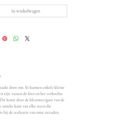
elstenen, kristal, glas,
oer). Het kan worden
In winkelwagen
en als een stropdas of
 als een lange ketting. Een
ve van onze collecties.
d met goud meet het
er 75 cm. Kleur: veelkleurig.
e
akt door ons. Er kunnen enkele kleine
en zijn tussen de foto en het verkochte
 Dit komt door de kleurweergave van de
e unieke kant van elke steen die
is bij de realisatie van onze sieraden.