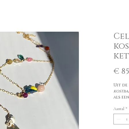
Cel
kos
ket
€ 85
Uit de
kostba
als ee
delica
Aantal
*
versie
zijn g
positi
schoon