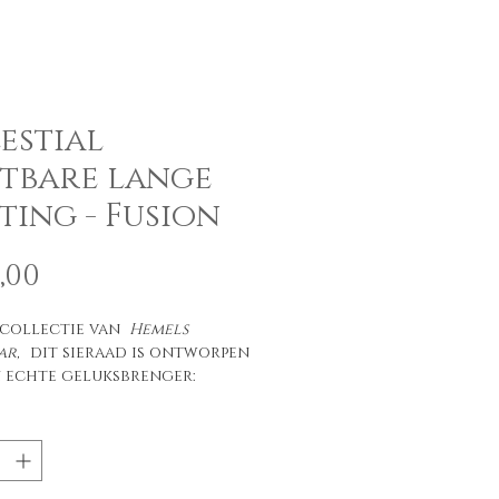
estial
tbare lange
ting - Fusion
Prijs
,00
 collectie van
Hemels
ar,
dit sieraad is ontworpen
n echte geluksbrenger:
te lange ketting, het is
rd met parels die zorgvuldig
ekozen vanwege hun
eve deugden en hun
heid en hun originaliteit